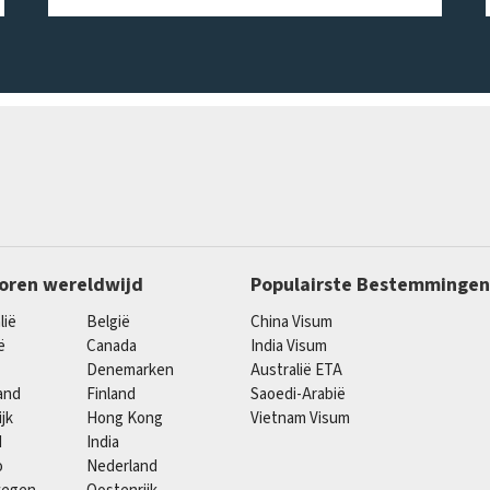
oren wereldwijd
Populairste Bestemmingen
lië
België
China Visum
ë
Canada
India Visum
Denemarken
Australië ETA
and
Finland
Saoedi-Arabië
ijk
Hong Kong
Vietnam Visum
d
India
o
Nederland