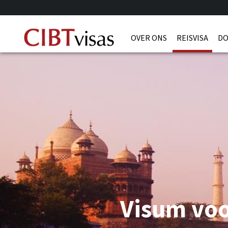
OVER ONS
REISVISA
DO
Visum voo