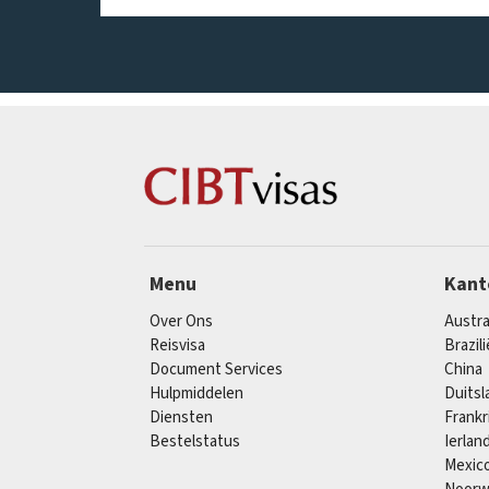
Menu
Kant
Over Ons
Austra
Reisvisa
Brazili
Document Services
China
Hulpmiddelen
Duitsl
Diensten
Frankr
Bestelstatus
Ierlan
Mexic