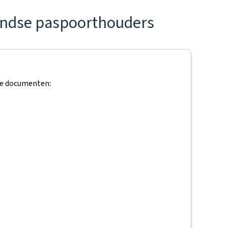
landse paspoorthouders
nde documenten: