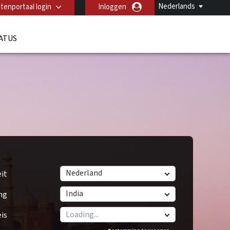
Nederlands
tenportaal login
Inloggen
ATUS
Nederland
eit
India
ng
is